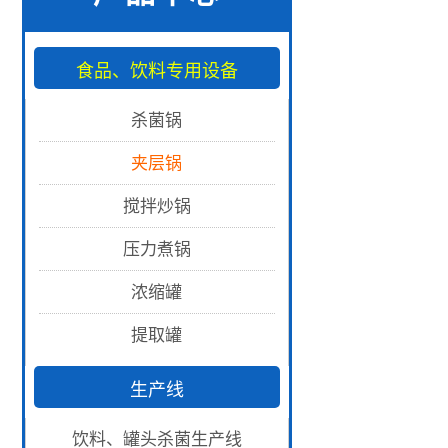
食品、饮料专用设备
杀菌锅
夹层锅
搅拌炒锅
压力煮锅
浓缩罐
提取罐
生产线
饮料、罐头杀菌生产线