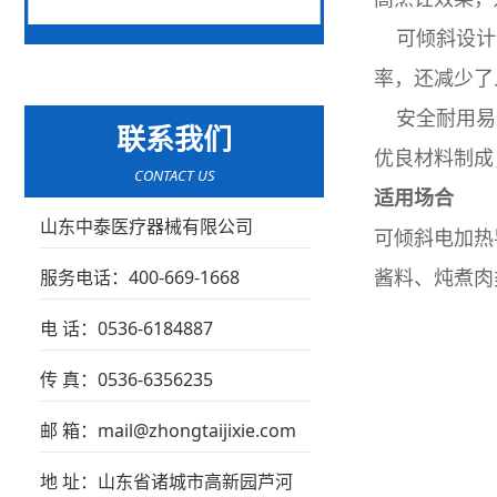
可倾斜设计便
率，还减少了
安全耐用易维
联系我们
优良材料制成
CONTACT US
适用场合
山东中泰医疗器械有限公司
可倾斜电加热
服务电话：400-669-1668
酱料、炖煮肉
电 话：0536-6184887
传 真：0536-6356235
邮 箱：mail@zhongtaijixie.com
地 址：山东省诸城市高新园芦河