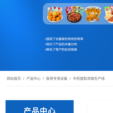
网站首页
/
产品中心
/
医用专用设备
/
中药提取浓缩生产线
产品中心