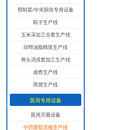
预制菜/中央厨房专用设备
粽子生产线
玉米深加工全套生产线
动物油脂精炼生产线
骨头汤成套加工生产线
卤煮生产线
燕窝生产线
医用专用设备
医用灭菌设备
中药提取浓缩生产线