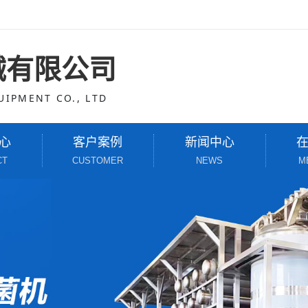
械有限公司
IPMENT CO., LTD
心
客户案例
新闻中心
CT
CUSTOMER
NEWS
M