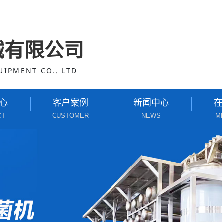
械有限公司
IPMENT CO., LTD
心
客户案例
新闻中心
CT
CUSTOMER
NEWS
M