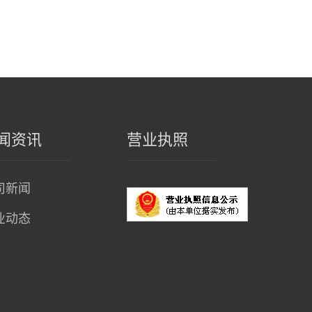
闻资讯
营业执照
司新闻
业动态