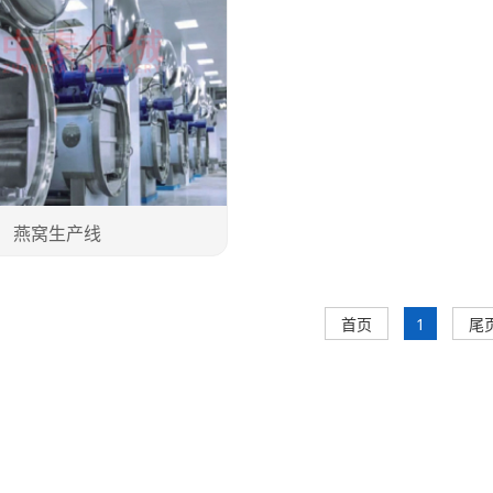
燕窝生产线
首页
1
尾