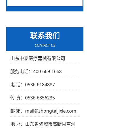
联系我们
CONTACT US
山东中泰医疗器械有限公司
服务电话：400-669-1668
电 话：0536-6184887
传 真：0536-6356235
邮 箱：mail@zhongtaijixie.com
地 址：山东省诸城市高新园芦河